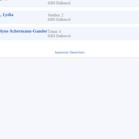
6383
Dallenwil
 Lydia
Stettlistr.
2
6383
Dallenwil
lyne Achermann-Gander
Ürtistr.
4
6383
Dallenwil
Impressum
Datenschutz