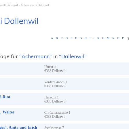
kunft Dallenwil
Achermann in Dallenwil
i Dallenwil
A
B
C
D
E
F
G
H
I
J
K
L
M
N
O
P
Q
räge für
"Achermann"
in
"Dallenwil"
Ürtistr.
4
6383
Dallenwil
Vorder Graben
1
6383
Dallenwil
d Rita
Hurschli
1
6383
Dallenwil
, Walter
Chrüzmattstrasse
1
6383
Dallenwil
er), Anita und Erich
Stettlistrasse
7