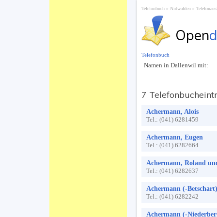
Telefonbuch
Nidwalden
Telefonaus
Open
d
Telefonbuch
Namen in Dallenwil mit:
7 Telefonbucheint
Achermann, Alois
Tel.:
(041) 6281459
Achermann, Eugen
Tel.:
(041) 6282664
Achermann, Roland un
Tel.:
(041) 6282637
Achermann (-Betschart)
Tel.:
(041) 6282242
Achermann (-Niederberg