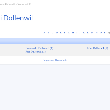
den
Dallenwil
Namen mit F
i Dallenwil
A
B
C
D
E
F
G
H
I
J
K
L
M
N
O
P
Q
Feuerwehr Dallenwil (1)
Fries Dallenwil (1)
Frei Dallenwil (1)
Impressum
Datenschutz