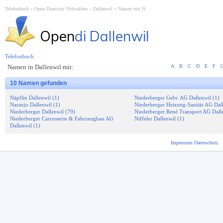
Telefonbuch
Open Directory Nidwalden
Dallenwil
Namen mit N
Open
di Dallenwil
Telefonbuch
Namen in Dallenwil mit:
A
B
C
D
E
F
10 Namen gefunden
Näpflin Dallenwil (1)
Niederberger Gebr. AG Dallenwil (1)
Naranjo Dallenwil (1)
Niederberger Heizung-Sanitär AG Dall
Niederberger Dallenwil (79)
Niederberger René Transport AG Dalle
Niederberger Carrosserie & Fahrzeugbau AG
Niffeler Dallenwil (1)
Dallenwil (1)
Impressum
Datenschutz